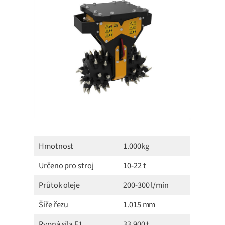
Hmotnost
1.000kg
Určeno pro stroj
10-22 t
Průtok oleje
200-300 l/min
Šíře řezu
1.015 mm
Rypná síla F1
33.900 t