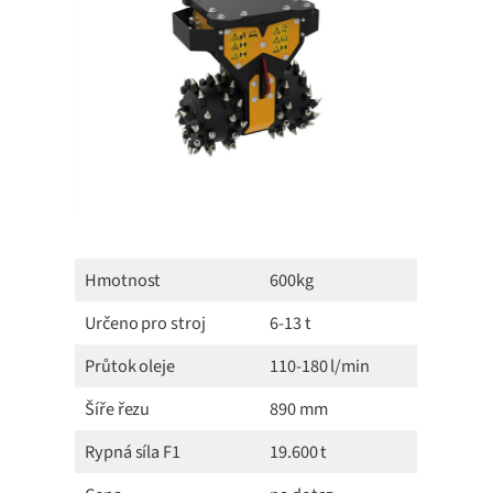
Hmotnost
600kg
Určeno pro stroj
6-13 t
Průtok oleje
110-180 l/min
Šíře řezu
890 mm
Rypná síla F1
19.600 t