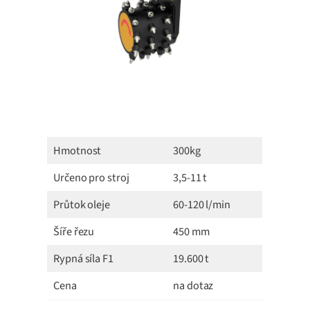
Hmotnost
300kg
Určeno pro stroj
3,5-11 t
Průtok oleje
60-120 l/min
Šíře řezu
450 mm
Rypná síla F1
19.600 t
Cena
na dotaz