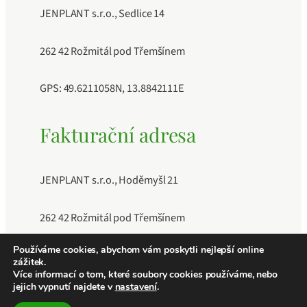
JENPLANT s.r.o., Sedlice 14
262 42 Rožmitál pod Třemšínem
GPS: 49.6211058N, 13.8842111E
Fakturační adresa
JENPLANT s.r.o., Hoděmyšl 21
262 42 Rožmitál pod Třemšínem
Používáme cookies, abychom vám poskytli nejlepší online
IČO: 11883189, DIČ: CZ11883189, Číslo účtu:
zážitek.
241040409/0600
Více informací o tom, které soubory cookies používáme, nebo
jejich vypnutí najdete v
nastavení
.