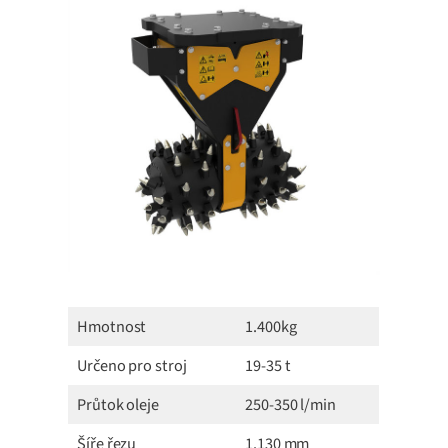
Hmotnost
1.400kg
Určeno pro stroj
19-35 t
Průtok oleje
250-350 l/min
Šíře řezu
1.130 mm