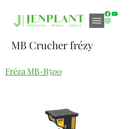
Přeskočit
na
Faceboo
YouTu
obsah
Instagr
MB Crucher frézy
Fréza MB-R500