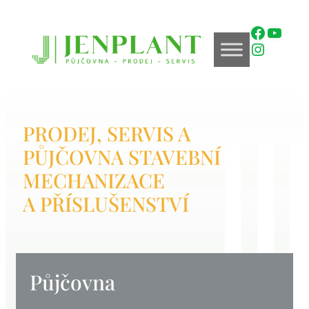
Přeskočit
na
Faceboo
YouTu
obsah
Instagra
PRODEJ, SERVIS A
PŮJČOVNA STAVEBNÍ
MECHANIZACE
A PŘÍSLUŠENSTVÍ
Půjčovna