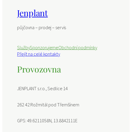
Jenplant
půjčovna – prodej – servis
Služby
Sponzorujeme
Obchodní podmínky
Přejít na celé kontakty
Provozovna
JENPLANT s.r.o., Sedlice 14
262 42 Rožmitál pod Třemšínem
GPS: 49.6211058N, 13.8842111E