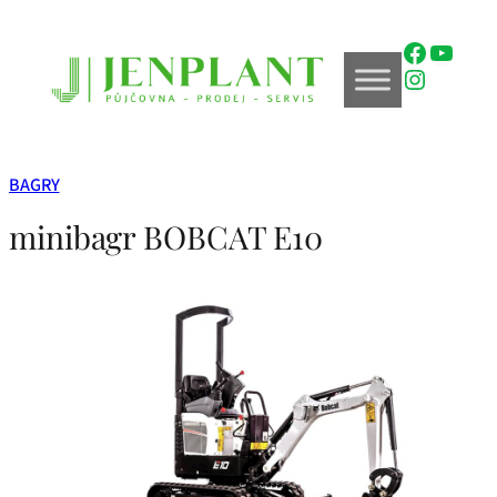
Přeskočit
na
Faceboo
YouTu
obsah
Instagr
BAGRY
minibagr BOBCAT E10