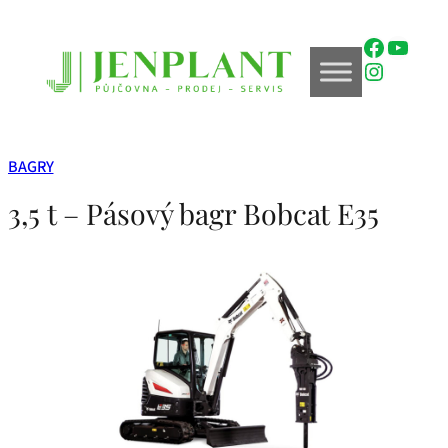
Přeskočit
na
Faceboo
YouTu
obsah
Instagr
BAGRY
3,5 t – Pásový bagr Bobcat E35