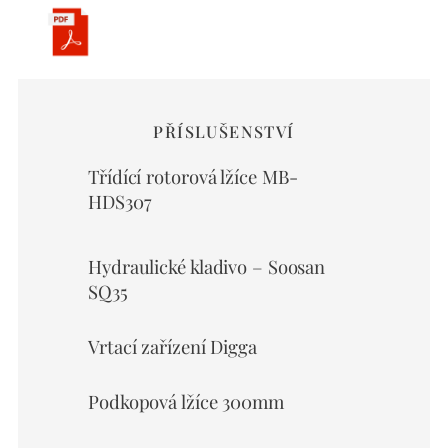
PŘÍSLUŠENSTVÍ
Třídící rotorová lžíce MB-
HDS307
Hydraulické kladivo – Soosan
SQ35
Vrtací zařízení Digga
Podkopová lžíce 300mm