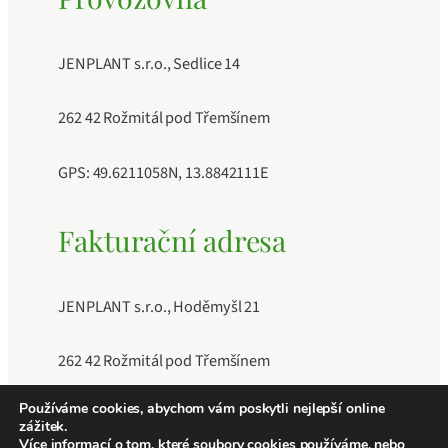
JENPLANT s.r.o., Sedlice 14
262 42 Rožmitál pod Třemšínem
GPS: 49.6211058N, 13.8842111E
Fakturační adresa
JENPLANT s.r.o., Hoděmyšl 21
262 42 Rožmitál pod Třemšínem
Používáme cookies, abychom vám poskytli nejlepší online
IČO: 11883189, DIČ: CZ11883189, Číslo účtu:
zážitek.
241040409/0600
Více informací o tom, které soubory cookies používáme, nebo