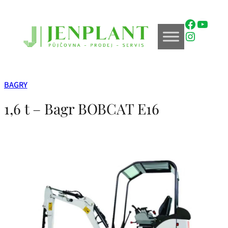
Přeskočit
na
Faceboo
YouTu
obsah
Instagr
BAGRY
1,6 t – Bagr BOBCAT E16