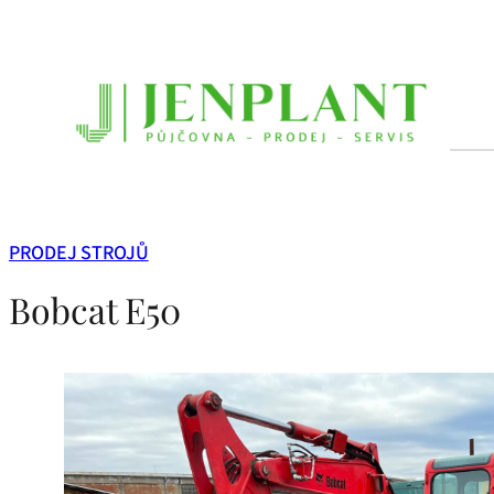
Přeskočit
na
obsah
PRODEJ STROJŮ
Bobcat E50