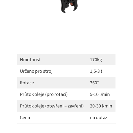
Hmotnost
170kg
Určeno pro stroj
1,5-3 t
Rotace
360°
Průtok oleje (pro rotaci)
5-10 l/min
Průtok oleje (otevření – zavření)
20-30 l/min
Cena
na dotaz