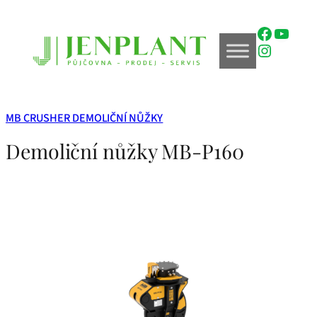
Přeskočit
na
Faceboo
YouTu
obsah
Instagr
MB CRUSHER DEMOLIČNÍ NŮŽKY
Demoliční nůžky MB-P160