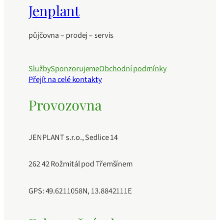
Jenplant
půjčovna – prodej – servis
Služby
Sponzorujeme
Obchodní podmínky
Přejít na celé kontakty
Provozovna
JENPLANT s.r.o., Sedlice 14
262 42 Rožmitál pod Třemšínem
GPS: 49.6211058N, 13.8842111E