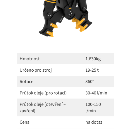
Hmotnost
1.630kg
Určeno pro stroj
19-25 t
Rotace
360°
Průtok oleje (pro rotaci)
30-40 l/min
Průtok oleje (otevření –
100-150
zavření)
l/min
Cena
na dotaz