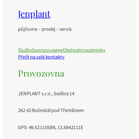
Jenplant
půjčovna – prodej – servis
Služby
Sponzorujeme
Obchodní podmínky
Přejít na celé kontakty
Provozovna
JENPLANT s.r.o., Sedlice 14
262 42 Rožmitál pod Třemšínem
GPS: 49.6211058N, 13.8842111E