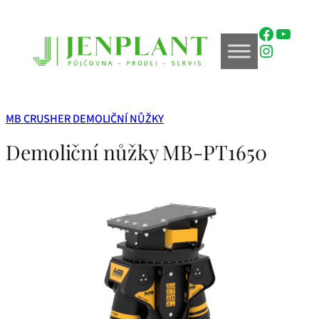
Přeskočit
na
Faceboo
YouTu
obsah
Instagr
MB CRUSHER DEMOLIČNÍ NŮŽKY
Demoliční nůžky MB-PT1650