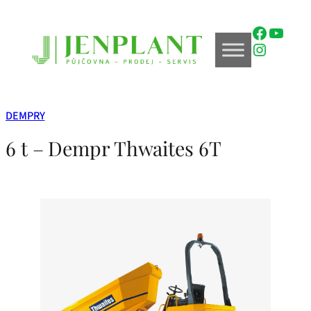
Přeskočit
na
Faceboo
YouTu
obsah
Instagr
DEMPRY
6 t – Dempr Thwaites 6T