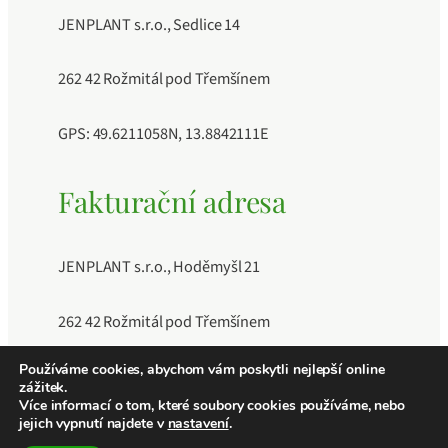
JENPLANT s.r.o., Sedlice 14
262 42 Rožmitál pod Třemšínem
GPS: 49.6211058N, 13.8842111E
Fakturační adresa
JENPLANT s.r.o., Hoděmyšl 21
262 42 Rožmitál pod Třemšínem
Používáme cookies, abychom vám poskytli nejlepší online
IČO: 11883189, DIČ: CZ11883189, Číslo účtu:
zážitek.
241040409/0600
Více informací o tom, které soubory cookies používáme, nebo
jejich vypnutí najdete v
nastavení
.