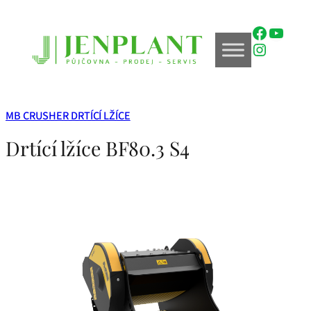
Přeskočit
na
Faceboo
YouTu
obsah
Instagr
MB CRUSHER DRTÍCÍ LŽÍCE
Drtící lžíce BF80.3 S4