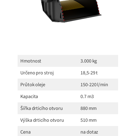
Hmotnost
3.000 kg
Určeno pro stroj
18,5-29 t
Průtok oleje
150-220 l/min
Kapacita
0.7 m3
Šířka drticího otvoru
880 mm
Výška drticího otvoru
510 mm
Cena
na dotaz