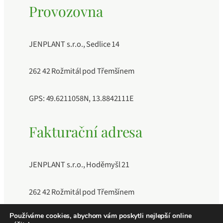
Provozovna
JENPLANT s.r.o., Sedlice 14
262 42 Rožmitál pod Třemšínem
GPS: 49.6211058N, 13.8842111E
Fakturační adresa
JENPLANT s.r.o., Hoděmyšl 21
262 42 Rožmitál pod Třemšínem
Používáme cookies, abychom vám poskytli nejlepší online
IČO: 11883189, DIČ: CZ11883189, Číslo účtu: