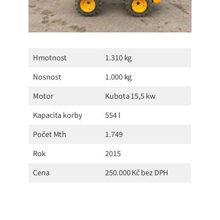
Hmotnost
1.310 kg
Nosnost
1.000 kg
Motor
Kubota 15,5 kw
Kapacita korby
554 l
Počet Mth
1.749
Rok
2015
Cena
250.000 Kč bez DPH