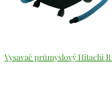
Vysavač průmyslový Hitachi R