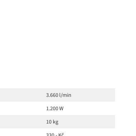
3.660 l/min
1.200 W
10 kg
330,- Kč