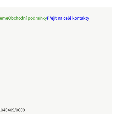
jeme
Obchodní podmínky
Přejít na celé kontakty
41040409/0600