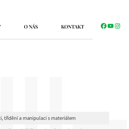
Facebook
YouTub
Inst
O NÁS
KONTAKT
i, třídění a manipulaci s materiálem