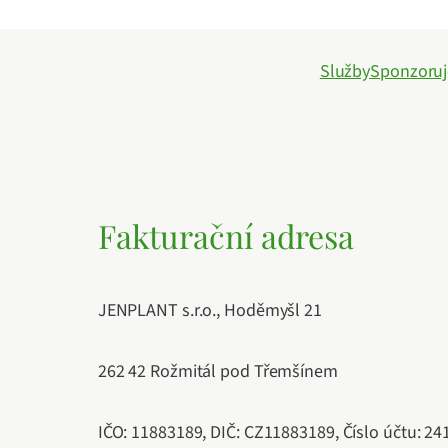
Služby
Sponzoru
Fakturační adresa
JENPLANT s.r.o., Hoděmyšl 21
262 42 Rožmitál pod Třemšínem
IČO: 11883189, DIČ: CZ11883189, Číslo účtu: 2