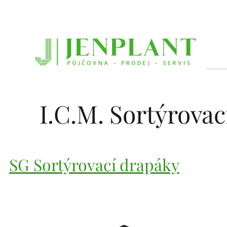
Přeskočit
na
obsah
I.C.M. Sortýrova
SG Sortýrovací drapáky