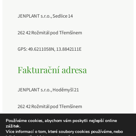
JENPLANT s.r.o., Sedlice 14
262 42 Rožmitál pod Třemšínem
GPS: 49.6211058N, 13.8842111E
Fakturační adresa
JENPLANT s.r.o., Hoděmyšl 21
262 42 Rožmitál pod Třemšínem
Používáme cookies, abychom vám poskytli nejlepší online
IČO: 11883189, DIČ: CZ11883189, Číslo účtu:
zážitek.
241040409/0600
Více informací o tom, které soubory cookies používáme, nebo