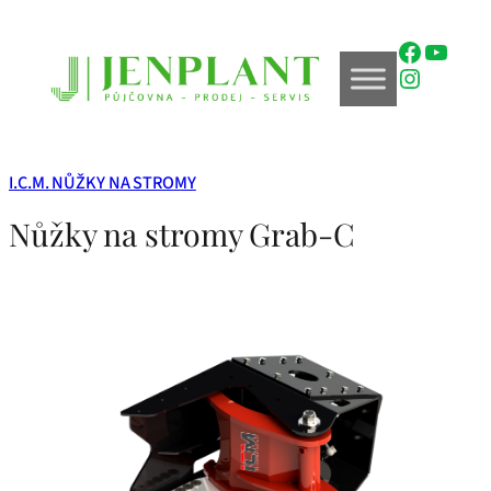
Přeskočit
na
Faceboo
YouTu
obsah
Instagr
I.C.M. NŮŽKY NA STROMY
Nůžky na stromy Grab-C