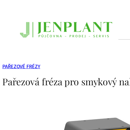
Přeskočit
na
obsah
PAŘEZOVÉ FRÉZY
Pařezová fréza pro smykový na