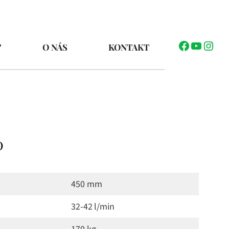
Facebook
YouTub
Inst
O NÁS
KONTAKT
0
450 mm
32-42 l/min