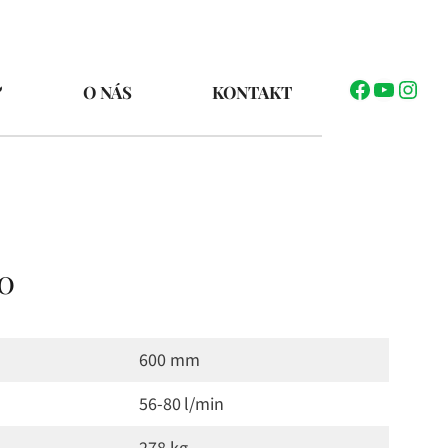
Facebook
YouTub
Inst
O NÁS
KONTAKT
0
600 mm
56-80 l/min