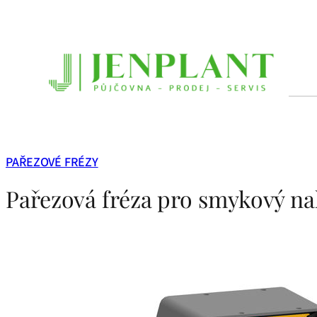
Přeskočit
na
obsah
PAŘEZOVÉ FRÉZY
Pařezová fréza pro smykový na