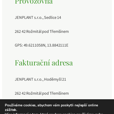
Provozovna
JENPLANT s.r.o., Sedlice 14
262 42 Rožmitál pod Třemšínem
GPS: 49.6211058N, 13.8842111E
Fakturační adresa
JENPLANT s.r.o., Hoděmyšl 21
262 42 Rožmitál pod Třemšínem
Používáme cookies, abychom vám poskytli nejlepší online
IČO: 11883189, DIČ: CZ11883189, Číslo účtu:
zážitek.
241040409/0600