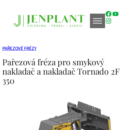
Přeskočit
na
Faceboo
YouTu
obsah
Instagr
PAŘEZOVÉ FRÉZY
Pařezová fréza pro smykový
nakladač a nakladač Tornado 2F
350