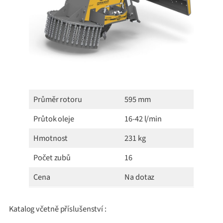
Průměr rotoru
595 mm
Průtok oleje
16-42 l/min
Hmotnost
231 kg
Počet zubů
16
Cena
Na dotaz
Katalog včetně příslušenství :