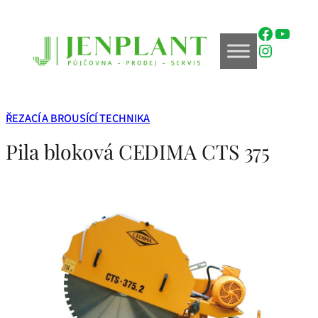
Přeskočit
na
Faceboo
YouTu
obsah
Instagr
ŘEZACÍ A BROUSÍCÍ TECHNIKA
Pila bloková CEDIMA CTS 375