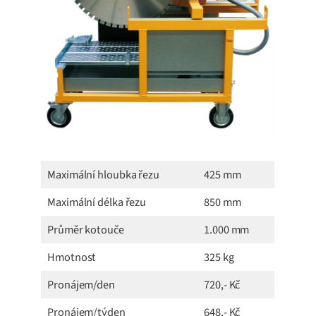
Maximální hloubka řezu
425 mm
Maximální délka řezu
850 mm
Průměr kotouče
1.000 mm
Hmotnost
325 kg
Pronájem/den
720,- Kč
Pronájem/týden
648,- Kč