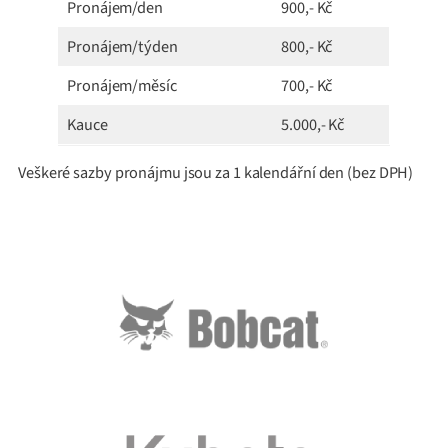
Pronájem/den
900,- Kč
Pronájem/týden
800,- Kč
Pronájem/měsíc
700,- Kč
Kauce
5.000,- Kč
Veškeré sazby pronájmu jsou za 1 kalendářní den (bez DPH)