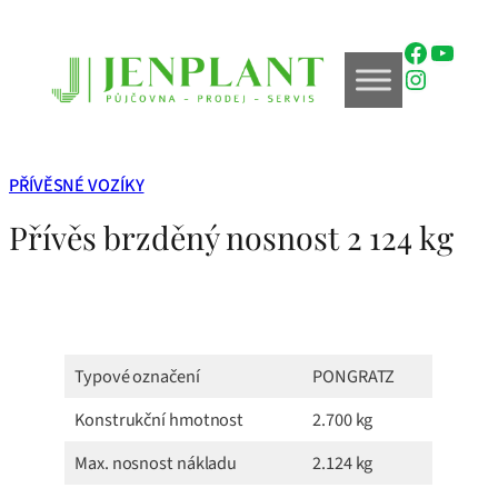
Přeskočit
na
Faceboo
YouTu
obsah
Instagr
PŘÍVĚSNÉ VOZÍKY
Přívěs brzděný nosnost 2 124 kg
Typové označení
PONGRATZ
Konstrukční hmotnost
2.700 kg
Max. nosnost nákladu
2.124 kg