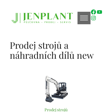
Přeskočit
na
Faceboo
YouTu
obsah
Instagr
Prodej strojů a
náhradních dílů new
Prodej strojů