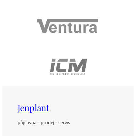
Jenplant
půjčovna – prodej – servis