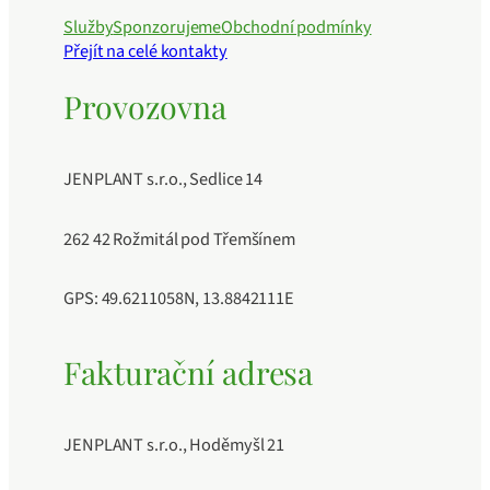
Služby
Sponzorujeme
Obchodní podmínky
Přejít na celé kontakty
Provozovna
JENPLANT s.r.o., Sedlice 14
262 42 Rožmitál pod Třemšínem
GPS: 49.6211058N, 13.8842111E
Fakturační adresa
JENPLANT s.r.o., Hoděmyšl 21