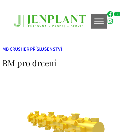
Přeskočit
na
Faceboo
YouTu
obsah
Instagr
MB CRUSHER PŘÍSLUŠENSTVÍ
RM pro drcení