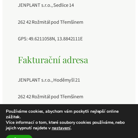
JENPLANT s.r.o., Sedlice 14
262 42 Rožmitál pod Třemšínem
GPS: 49.6211058N, 13.8842111E
Fakturační adresa
JENPLANT s.r.o., Hoděmyšl 21
262 42 Rožmitál pod Třemšínem
Používáme cookies, abychom vám poskytli nejlepší online
IČO: 11883189, DIČ: CZ11883189, Číslo účtu:
zážitek.
241040409/0600
Více informací o tom, které soubory cookies používáme, nebo
jejich vypnutí najdete v
nastavení
.