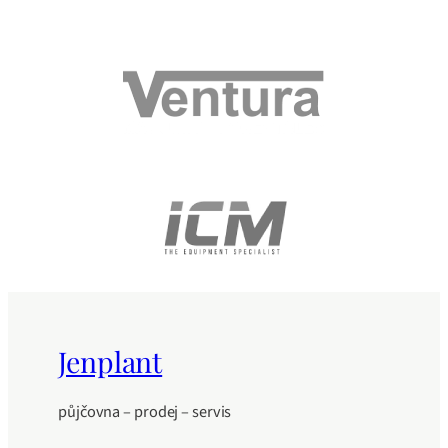
Jenplant
půjčovna – prodej – servis