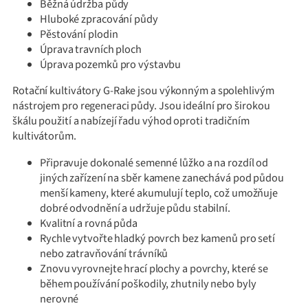
Běžná údržba půdy
Hluboké zpracování půdy
Pěstování plodin
Úprava travních ploch
Úprava pozemků pro výstavbu
Rotační kultivátory G-Rake jsou výkonným a spolehlivým
nástrojem pro regeneraci půdy. Jsou ideální pro širokou
škálu použití a nabízejí řadu výhod oproti tradičním
kultivátorům.
Připravuje dokonalé semenné lůžko a na rozdíl od
jiných zařízení na sběr kamene zanechává pod půdou
menší kameny, které akumulují teplo, což umožňuje
dobré odvodnění a udržuje půdu stabilní.
Kvalitní a rovná půda
Rychle vytvořte hladký povrch bez kamenů pro setí
nebo zatravňování trávníků
Znovu vyrovnejte hrací plochy a povrchy, které se
během používání poškodily, zhutnily nebo byly
nerovné