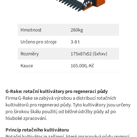
Hmotnost
260kg
Určeno pro stroje
3-8 t
Rozměry
175x87x52 (šxhxv)
Kauce
165.000,-Kč
G-Rake: rotační kultivátory pro regeneraci půdy
Firma G-Rake se zabývá výrobou a distribucí rotačních
kultivátorů pro regeneraci půdy. Tyto kultivátory jsou určeny
pro širokou škálu použití, od běžné údržby půdy až po
hluboké zpracování.
Princip rotačního kultivátoru
Rotační kultivátor je zařízení, které zpracovává půdu pomocí