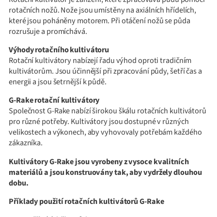
rotačních nožů. Nože jsou umístěny na axiálních hřídelích,
které jsou poháněny motorem. Při otáčení nožů se půda
rozrušuje a promíchává.
Výhody rotačního kultivátoru
Rotační kultivátory nabízejí řadu výhod oproti tradičním
kultivátorům. Jsou účinnější při zpracování půdy, šetří čas a
energii a jsou šetrnější k půdě.
G-Rake rotační kultivátory
Společnost G-Rake nabízí širokou škálu rotačních kultivátorů
pro různé potřeby. Kultivátory jsou dostupné v různých
velikostech a výkonech, aby vyhovovaly potřebám každého
zákazníka.
Kultivátory G-Rake jsou vyrobeny z vysoce kvalitních
materiálů a jsou konstruovány tak, aby vydržely dlouhou
dobu.
Příklady použití rotačních kultivátorů G-Rake