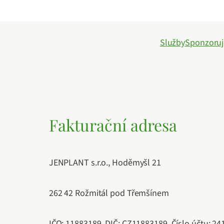
Služby
Sponzoru
Fakturační adresa
JENPLANT s.r.o., Hoděmyšl 21
262 42 Rožmitál pod Třemšínem
IČO: 11883189, DIČ: CZ11883189, Číslo účtu: 2