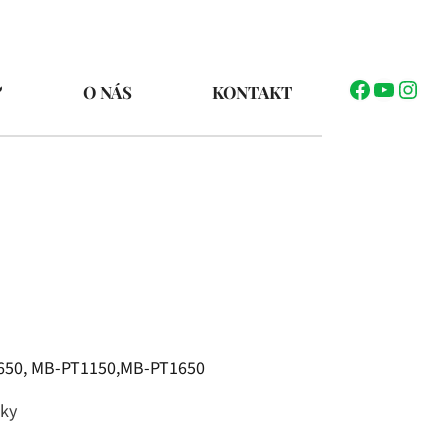
Facebook
YouTub
Inst
O NÁS
KONTAKT
650, MB-PT1150,MB-PT1650
žky