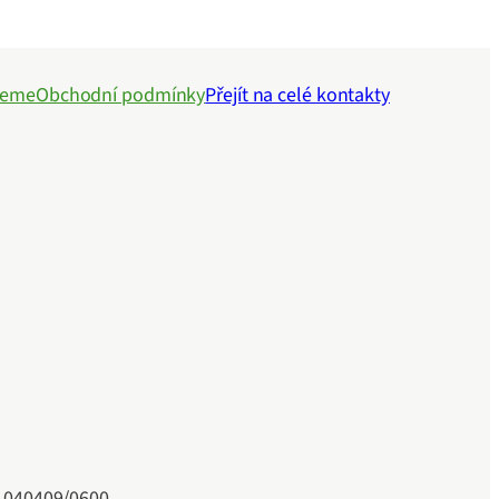
jeme
Obchodní podmínky
Přejít na celé kontakty
41040409/0600