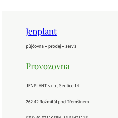
Jenplant
půjčovna – prodej – servis
Provozovna
JENPLANT s.r.o., Sedlice 14
262 42 Rožmitál pod Třemšínem
GPS: 49.6211058N, 13.8842111E