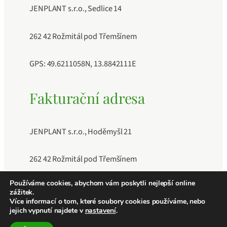
JENPLANT s.r.o., Sedlice 14
262 42 Rožmitál pod Třemšínem
GPS: 49.6211058N, 13.8842111E
Fakturační adresa
JENPLANT s.r.o., Hoděmyšl 21
262 42 Rožmitál pod Třemšínem
Používáme cookies, abychom vám poskytli nejlepší online
IČO: 11883189, DIČ: CZ11883189, Číslo účtu:
zážitek.
241040409/0600
Více informací o tom, které soubory cookies používáme, nebo
jejich vypnutí najdete v
nastavení
.