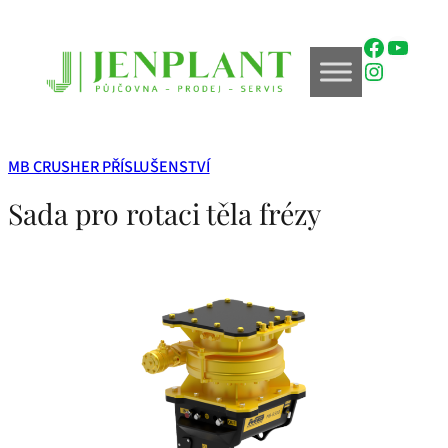
Přeskočit
na
Faceboo
YouTu
obsah
Instagr
MB CRUSHER PŘÍSLUŠENSTVÍ
Sada pro rotaci těla frézy