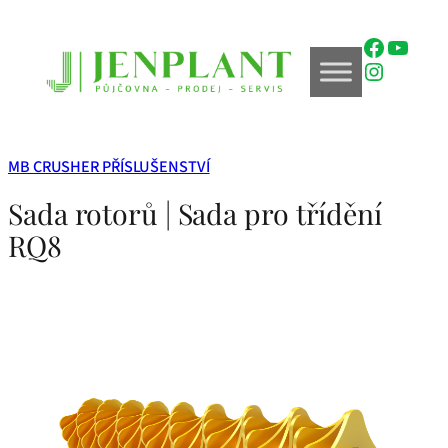
Přeskočit
na
Faceboo
YouTu
obsah
Instagr
MB CRUSHER PŘÍSLUŠENSTVÍ
Sada rotorů | Sada pro třídění
RQ8