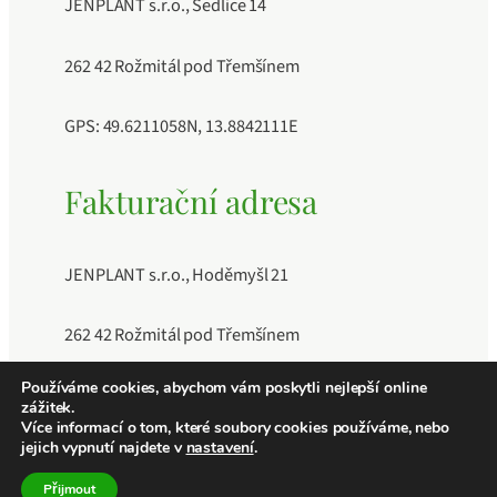
JENPLANT s.r.o., Sedlice 14
262 42 Rožmitál pod Třemšínem
GPS: 49.6211058N, 13.8842111E
Fakturační adresa
JENPLANT s.r.o., Hoděmyšl 21
262 42 Rožmitál pod Třemšínem
Používáme cookies, abychom vám poskytli nejlepší online
IČO: 11883189, DIČ: CZ11883189, Číslo účtu:
zážitek.
241040409/0600
Více informací o tom, které soubory cookies používáme, nebo
jejich vypnutí najdete v
nastavení
.
Přijmout