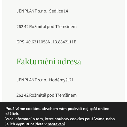
JENPLANT s.r.o., Sedlice 14
262 42 Rožmitál pod Třemšínem
GPS: 49.6211058N, 13.8842111E
Fakturační adresa
JENPLANT s.r.o., Hoděmyšl 21
262 42 Rožmitál pod Třemšínem
Používáme cookies, abychom vám poskytli nejlepší online
IČO: 11883189, DIČ: CZ11883189, Číslo účtu:
zážitek.
241040409/0600
Více informací o tom, které soubory cookies používáme, nebo
jejich vypnutí najdete v
nastavení
.