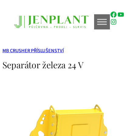
Přeskočit
na
Faceboo
YouTu
obsah
Instagr
MB CRUSHER PŘÍSLUŠENSTVÍ
Separátor železa 24 V