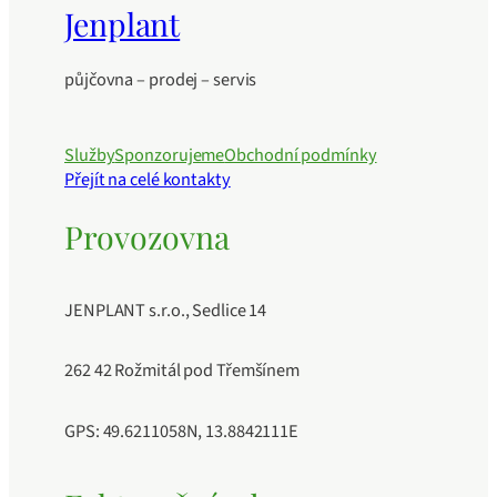
Jenplant
půjčovna – prodej – servis
Služby
Sponzorujeme
Obchodní podmínky
Přejít na celé kontakty
Provozovna
JENPLANT s.r.o., Sedlice 14
262 42 Rožmitál pod Třemšínem
GPS: 49.6211058N, 13.8842111E