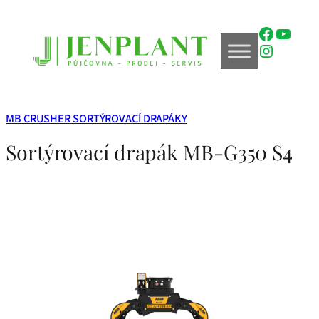
Přeskočit
na
Faceboo
YouTu
obsah
Instagr
MB CRUSHER SORTÝROVACÍ DRAPÁKY
Sortýrovací drapák MB-G350 S4