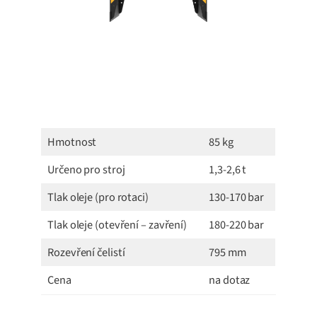
Hmotnost
85 kg
Určeno pro stroj
1,3-2,6 t
Tlak oleje (pro rotaci)
130-170 bar
Tlak oleje (otevření – zavření)
180-220 bar
Rozevření čelistí
795 mm
Cena
na dotaz