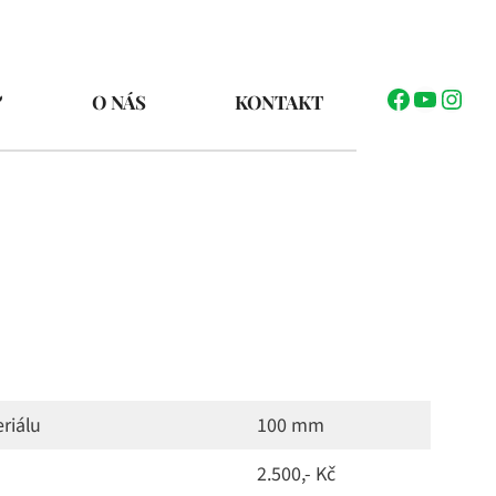
Facebook
YouTub
Inst
O NÁS
KONTAKT
riálu
100 mm
2.500,- Kč