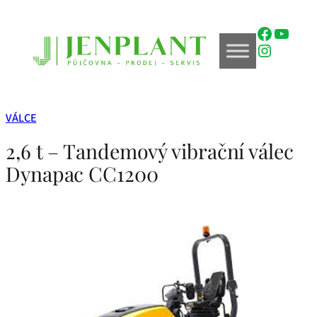
Přeskočit
na
Faceboo
YouTu
obsah
Instagr
VÁLCE
2,6 t – Tandemový vibrační válec
Dynapac CC1200