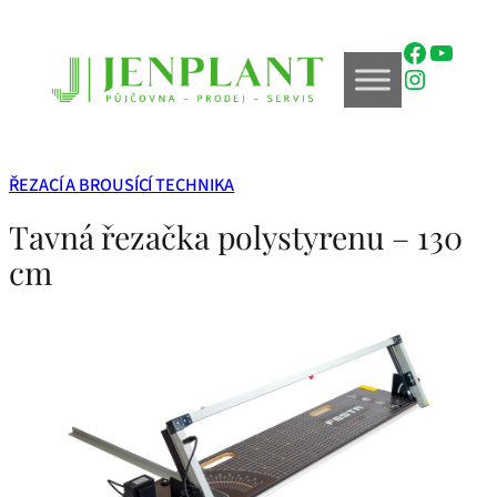
Přeskočit
na
Faceboo
YouTu
obsah
Instagr
ŘEZACÍ A BROUSÍCÍ TECHNIKA
Tavná řezačka polystyrenu – 130
cm