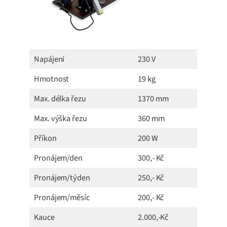
Napájení
230 V
Hmotnost
19 kg
Max. délka řezu
1370 mm
Max. výška řezu
360 mm
Příkon
200 W
Pronájem/den
300,- Kč
Pronájem/týden
250,- Kč
Pronájem/měsíc
200,- Kč
Kauce
2.000,-Kč