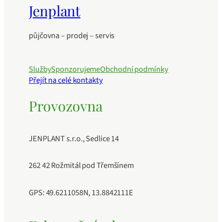
Jenplant
půjčovna – prodej – servis
Služby
Sponzorujeme
Obchodní podmínky
Přejít na celé kontakty
Provozovna
JENPLANT s.r.o., Sedlice 14
262 42 Rožmitál pod Třemšínem
GPS: 49.6211058N, 13.8842111E