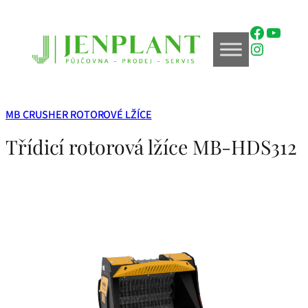
Přeskočit
na
Faceboo
YouTu
obsah
Instagr
MB CRUSHER ROTOROVÉ LŽÍCE
Třídicí rotorová lžíce MB-HDS312