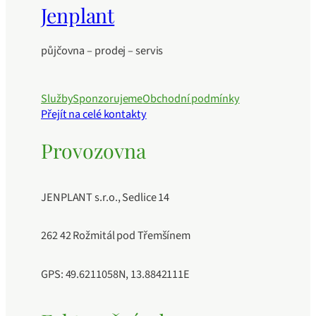
Jenplant
půjčovna – prodej – servis
Služby
Sponzorujeme
Obchodní podmínky
Přejít na celé kontakty
Provozovna
JENPLANT s.r.o., Sedlice 14
262 42 Rožmitál pod Třemšínem
GPS: 49.6211058N, 13.8842111E