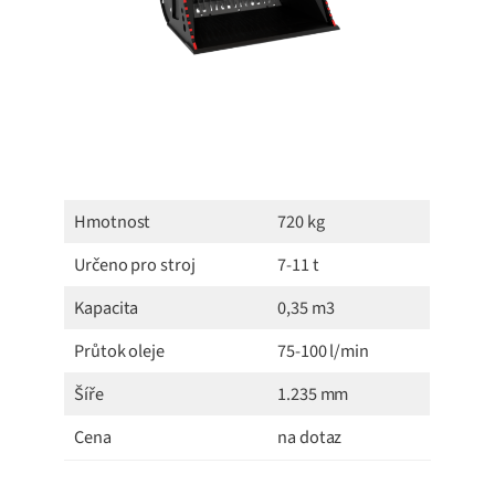
Hmotnost
720 kg
Určeno pro stroj
7-11 t
Kapacita
0,35 m3
Průtok oleje
75-100 l/min
Šíře
1.235 mm
Cena
na dotaz