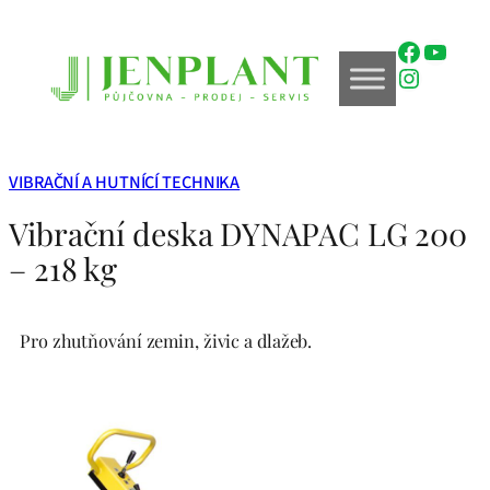
Přeskočit
na
Faceboo
YouTu
obsah
Instagr
VIBRAČNÍ A HUTNÍCÍ TECHNIKA
Vibrační deska DYNAPAC LG 200
– 218 kg
Pro zhutňování zemin, živic a dlažeb.