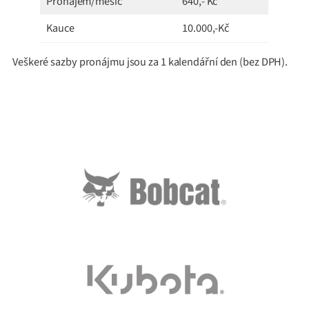
Pronájem/měsíc
640,- Kč
Kauce
10.000,-Kč
Veškeré sazby pronájmu jsou za 1 kalendářní den (bez DPH).