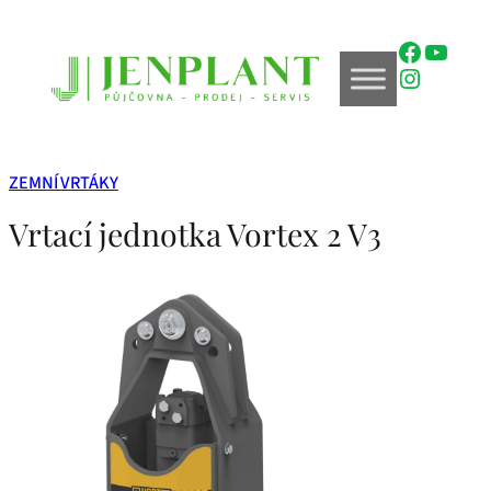
Přeskočit
na
Faceboo
YouTu
obsah
Instagr
ZEMNÍ VRTÁKY
Vrtací jednotka Vortex 2 V3