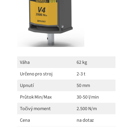
Váha
62 kg
Určeno pro stroj
2-3 t
Upnutí
50 mm
Průtok Min/Max
30-50 l/min
Točivý moment
2.500 N/m
Cena
na dotaz