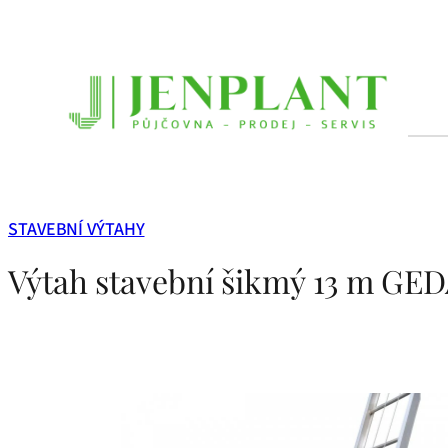
Přeskočit
na
obsah
STAVEBNÍ VÝTAHY
Výtah stavební šikmý 13 m G