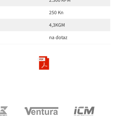
2.300 RPM
250 Kn
4,3KGM
na dotaz