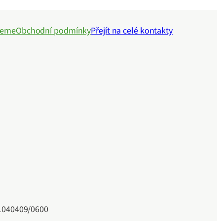
jeme
Obchodní podmínky
Přejít na celé kontakty
41040409/0600