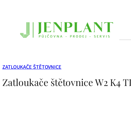
Přeskočit
na
obsah
ZATLOUKAČE ŠTĚTOVNICE
Zatloukače štětovnice W2 K4 T