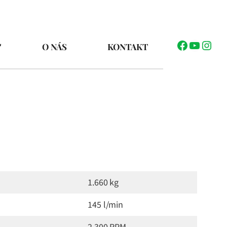
Facebook
YouTub
Inst
O NÁS
KONTAKT
1.660 kg
145 l/min