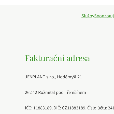
Služby
Sponzoru
Fakturační adresa
JENPLANT s.r.o., Hoděmyšl 21
262 42 Rožmitál pod Třemšínem
IČO: 11883189, DIČ: CZ11883189, Číslo účtu: 2