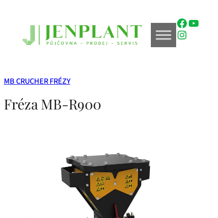
Přeskočit
na
Faceboo
YouTu
obsah
Instagr
MB CRUCHER FRÉZY
Fréza MB-R900