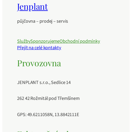
Jenplant
půjčovna – prodej – servis
Služby
Sponzorujeme
Obchodní podmínky
Přejít na celé kontakty
Provozovna
JENPLANT s.r.o., Sedlice 14
262 42 Rožmitál pod Třemšínem
GPS: 49.6211058N, 13.8842111E