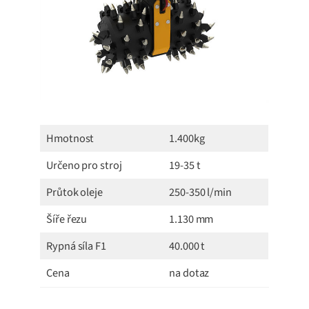
Hmotnost
1.400kg
Určeno pro stroj
19-35 t
Průtok oleje
250-350 l/min
Šíře řezu
1.130 mm
Rypná síla F1
40.000 t
Cena
na dotaz