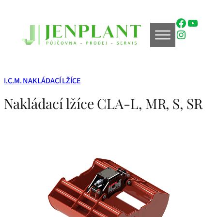
Přeskočit
na
Faceboo
YouTu
obsah
Instagr
I.C.M. NAKLÁDACÍ LŽÍCE
Nakládací lžíce CLA-L, MR, S, SR