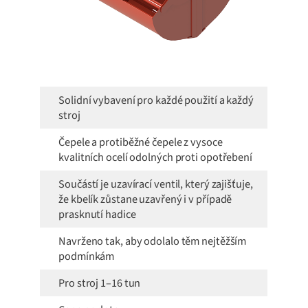
Solidní vybavení pro každé použití a každý
stroj
Čepele a protiběžné čepele z vysoce
kvalitních ocelí odolných proti opotřebení
Součástí je uzavírací ventil, který zajišťuje,
že kbelík zůstane uzavřený i v případě
prasknutí hadice
Navrženo tak, aby odolalo těm nejtěžším
podmínkám
Pro stroj 1–16 tun